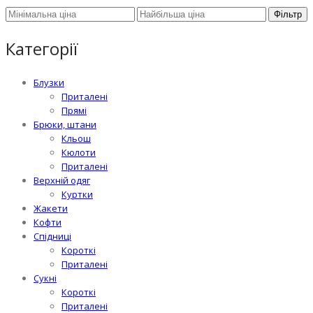
Фільтр
Категорії
Блузки
Приталені
Прямі
Брюки, штани
Кльош
Кюлоти
Приталені
Верхній одяг
Куртки
Жакети
Кофти
Спідниці
Короткі
Приталені
Сукні
Короткі
Приталені